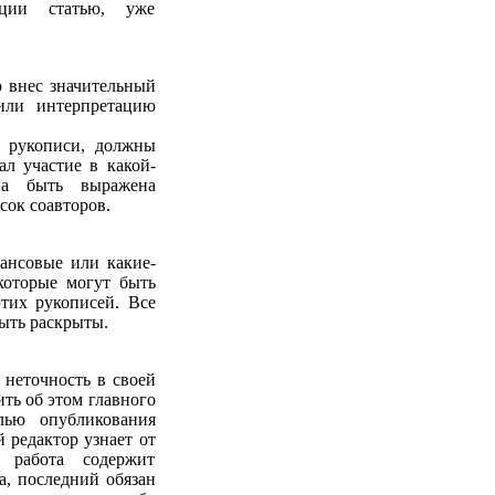
ации статью, уже
о внес значительный
или интерпретацию
е рукописи, должны
ал участие в какой-
на быть выражена
сок соавторов.
ансовые или какие-
которые могут быть
тих рукописей. Все
ыть раскрыты.
 неточность в своей
ить об этом главного
лью опубликования
 редактор узнает от
 работа содержит
а, последний обязан