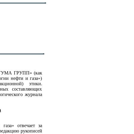
«ТУМА ГРУПП» (как
огии нефти и газа»)
акционной) этики.
ных составляющих
логического журнала
а
газа» отвечает за
 редакцию рукописей