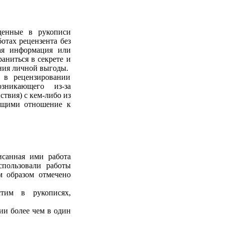
денные в рукописи
отах рецензента без
ая информация или
аниться в секрете и
ния личной выгоды.
я в рецензировании
зникающего из-за
ствия) с кем-либо из
еющими отношение к
исанная ими работа
спользовали работы
м образом отмечено
тим в рукописях,
ии более чем в один