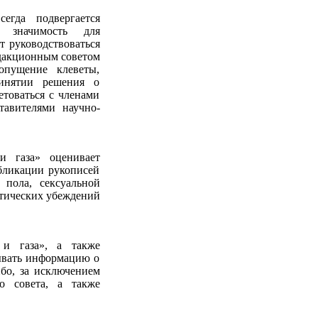
егда подвергается
, значимость для
т руководствоваться
дакционным советом
опущение клеветы,
ринятии решения о
етоваться с членами
тавителями научно-
и газа» оценивает
бликации рукописей
 пола, сексуальной
итических убеждений
 и газа», а также
ывать информацию о
ибо, за исключением
го совета, а также