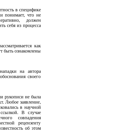
нтность в специфике
ли понимает, что не
еративно, должен
ть себя из процесса
ассматривается как
ут быть ознакомлены
нападки на автора
обоснования своего
ми рукописи не была
кт. Любое заявление,
иковались в научной
 ссылкой. В случае
чного совпадения
естной рецензенту
известность об этом