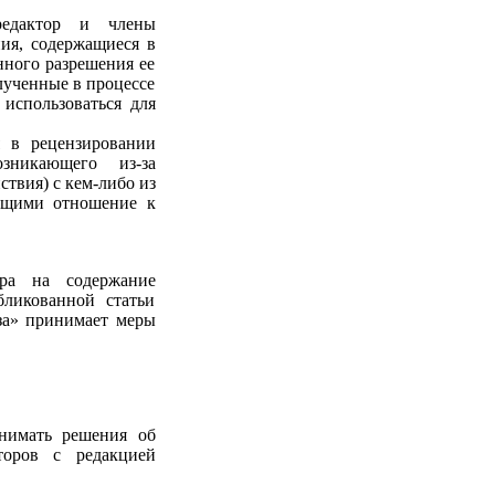
редактор и члены
ния, содержащиеся в
нного разрешения ее
лученные в процессе
 использоваться для
я в рецензировании
зникающего из-за
ствия) с кем-либо из
еющими отношение к
ера на содержание
ликованной статьи
за» принимает меры
инимать решения об
торов с редакцией